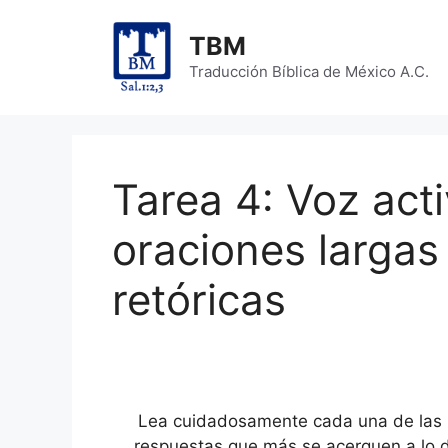
Skip
to
TBM
content
Traducción Bíblica de México A.C.
Tarea 4: Voz acti
oraciones largas
retóricas
Lea cuidadosamente cada una de las p
respuestas que más se acerquen a lo di