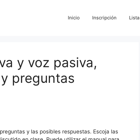
Inicio
Inscripción
List
va y voz pasiva,
 y preguntas
reguntas y las posibles respuestas. Escoja las
scutido en clase. Puede utilizar el manual para