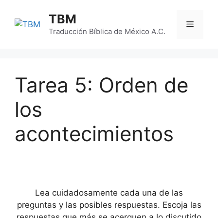
Skip
TBM
to
Menu
content
Traducción Bíblica de México A.C.
Tarea 5: Orden de
los
acontecimientos
Lea cuidadosamente cada una de las
preguntas y las posibles respuestas. Escoja las
respuestas que más se acerquen a lo discutido