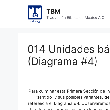
Skip
to
TBM
content
Traducción Bíblica de México A.C.
014 Unidades bá
(Diagrama #4)
Para culminar esta Primera Sección de I
“sentido” y sus posibles variantes, d
referencia el Diagrama #4. Observaremos
la diferencia gramatical entre lenguas 