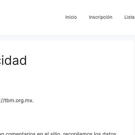
Inicio
Inscripción
List
cidad
://tbm.org.mx.
an comentarios en el sitio, recopilamos los datos