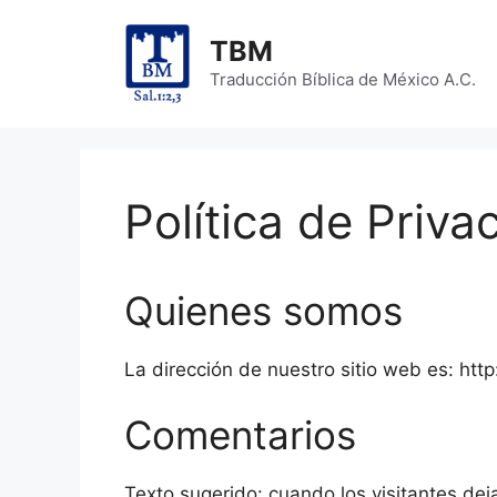
Skip
to
TBM
content
Traducción Bíblica de México A.C.
Política de Priva
Quienes somos
La dirección de nuestro sitio web es: http
Comentarios
Texto sugerido: cuando los visitantes dej