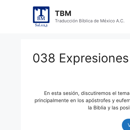
Skip
to
TBM
content
Traducción Bíblica de México A.C.
038 Expresiones
En esta sesión, discutiremos el tem
principalmente en los apóstrofes y euf
la Biblia y las pos