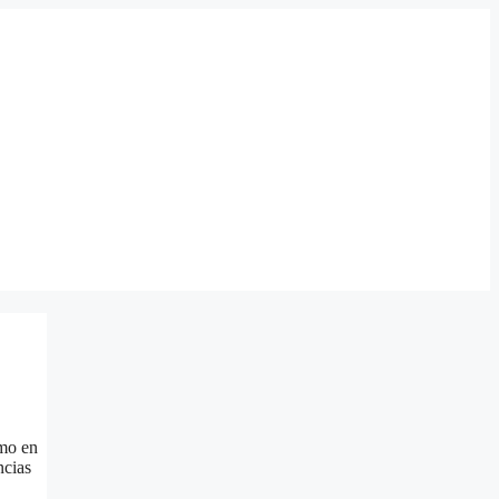
omo en
ncias