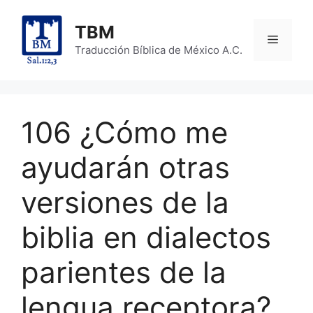
Skip
to
TBM
Menu
content
Traducción Bíblica de México A.C.
106 ¿Cómo me
ayudarán otras
versiones de la
biblia en dialectos
parientes de la
lengua receptora?