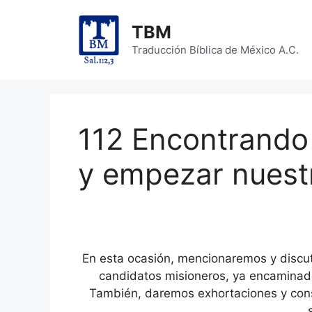
Skip
to
TBM
content
Traducción Bíblica de México A.C.
112 Encontrando 
y empezar nuestr
En esta ocasión, mencionaremos y discu
candidatos misioneros, ya encaminado
También, daremos exhortaciones y cons