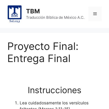
Skip
to
TBM
Menu
content
Traducción Bíblica de México A.C.
Proyecto Final:
Entrega Final
Instrucciones
Lea cuidadosamente los versículos
faltantes (Marcos 1:11-15)