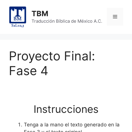
Skip
to
TBM
Menu
content
Traducción Bíblica de México A.C.
Proyecto Final:
Fase 4
Instrucciones
Tenga a la mano el texto generado en la
Fase 3 y el texto original