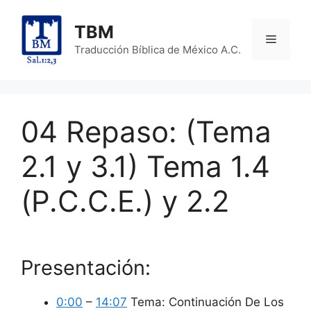
Skip
to
TBM
Menu
content
Traducción Bíblica de México A.C.
04 Repaso: (Tema
2.1 y 3.1) Tema 1.4
(P.C.C.E.) y 2.2
Presentación:
0:00
–
14:07
Tema: Continuación De Los