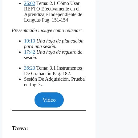
26:02
Tema: 2.1 Cómo Usar
REFTO Efectivamente en el
Aprendizaje Independiente de
Lenguas Pag. 151-154
Presentación incluye como rellenar:
10:10
Una hoja de planeación
para una sesión.
17:42
Una hoja de registro de
sesión.
36:23
Tema: 3.1 Instrumentos
De Grabación Pag. 182.
Sesión De Adquisición, Prueba
en Inglés.
Video
Tarea: