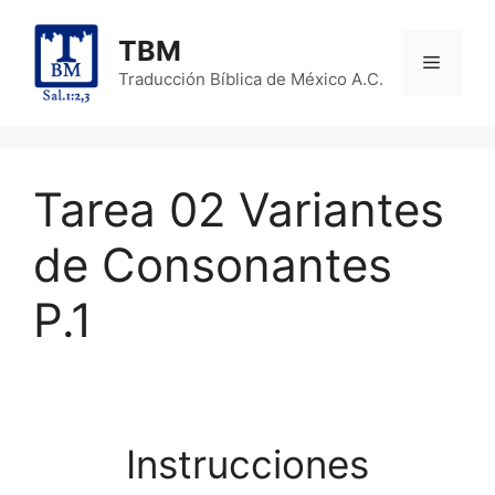
Skip
to
TBM
Menu
content
Traducción Bíblica de México A.C.
Tarea 02 Variantes
de Consonantes
P.1
Instrucciones