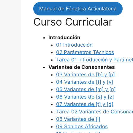
Manual de Fónetica Articulatoria
Curso Curricular
Introducción
01 Introducción
02 Parámetros Técnicos
Tarea 01 Introducción y Paráme
Variantes de Consonantes
03 Variantes de [b] y [p]
04 Variantes de [f] y [v]
05 Variantes de [m] y [n]
06 Variantes de [s] y [z]
07 Variantes de [t] y [d]
Tarea 02 Variantes de Consonan
08 Variantes de [l]
09 Sonidos Africados