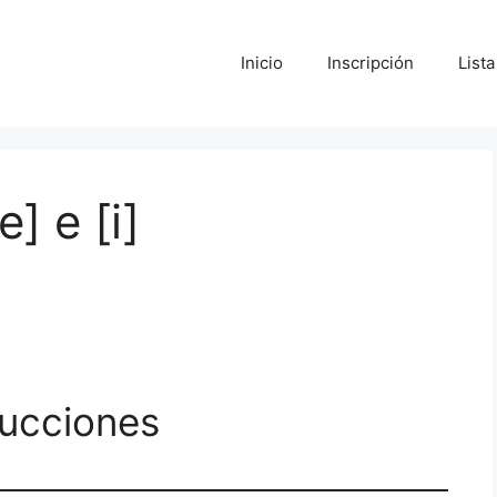
Inicio
Inscripción
List
] e [i]
rucciones