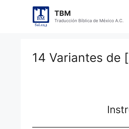
Skip
to
TBM
content
Traducción Bíblica de México A.C.
14 Variantes de [e
Inst