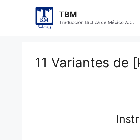
Skip
to
TBM
content
Traducción Bíblica de México A.C.
11 Variantes de [k
Inst