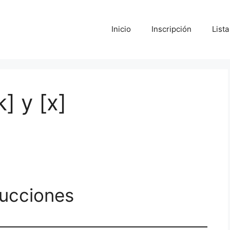
Inicio
Inscripción
List
] y [x]
rucciones