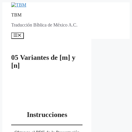
Skip
to
TBM
content
Traducción Bíblica de México A.C.
Menu
05 Variantes de [m] y
[n]
Instrucciones