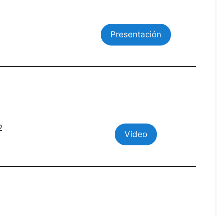
Presentación
2
Video