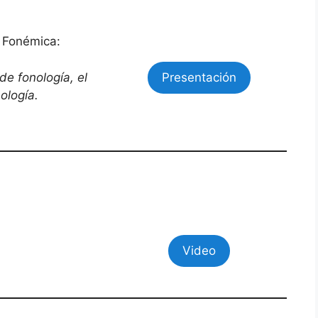
s Fonémica:
de
fonología, el
Presentación
ología.
Video