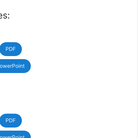
es:
PDF
owerPoint
PDF
owerPoint